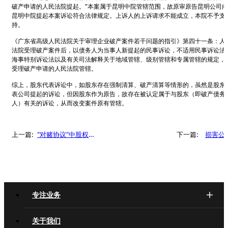
破产申请的人民法院提起。”本案属于昆明中院管辖范围，故原审原告昆明公司向
昆明中院提起本案诉讼符合法律规定。上诉人的上诉请求不能成立，本院不予支
持。
《广东省高级人民法院关于审理企业破产案件若干问题的指引》第四十一条：人
法院受理破产案件后，以债务人为当事人新提起的民事诉讼，不适用民事诉讼法
海事特别诉讼法以及有关司法解释关于地域管辖、级别管辖和专属管辖的规定，
受理破产申请的人民法院管辖。
综上，股东代表诉讼中，如股东存在强制清算、破产清算等情形的，虽然是股东
表公司提起的诉讼，但因股东作为原告，故存在被认定属于与股东（即破产债务
人）有关的诉讼，从而改变案件原有管辖。
上一篇:
“对赌协议”中股权回
下一篇:
损害公
购权性质及其行权期
利益责
限如何认定？
纠纷的
念及分
专注业务
关于我们