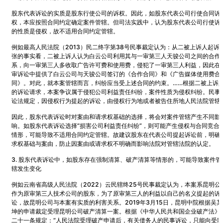
股东代表诉讼的实质是股东行使公司的诉权。因此，如股东代表公司行使合同诉
权，本应按照合同约定确定案件管辖。但司法实践中，认为股东代表公司行使诉
的性质是侵权，故不适用合同约定管辖。
例如最高人民法院（2013）民二终字第38号民事裁定认为：从二被上诉人起诉
张的事实看，二被上诉人认为白云公司利用其与一审第三人天骏公司之间的合作
系，向一审第三人多收取广告许可费和使用费，侵犯了一审第三人利益，因此在
审诉讼中提供了白云公司与天骏公司签订的《合作合同》和《广告媒体使用费合
同》。对此，就本案管辖而言，纠纷应当受上述合同的约束。……根据二被上诉
的诉讼请求，本案争议属于侵犯公司利益责任纠纷，案件性质为侵权纠纷。民事
讼法规定，因侵权行为提起的诉讼，由侵权行为地或者被告住所地人民法院管辖
因此，股东代表诉讼时对案由和请求权基础的选择，将会对案件管辖产生不同影
响。如股东代表诉讼选择“损害公司利益责任纠纷”，则可能产生侵权与合同竞合
情形，可能导致不适用合同约定管辖。故建议股东在代表公司提起诉讼前，明确
求权基础与案由，防止因案由或请求权不明确而影响法院对管辖法院的认定。
3. 股东代表诉讼中，如股东存在强制清算、破产清算等情形的，可能导致案件管
辖发生变化
例如云南省高级人民法院（2022）云民辖终25号民事裁定认为，本案系昆明公
作为原审第三人技术公司的股东，为了原审第三人的利益以自己的名义提起的诉
讼，故昆明公司与本案有实质的利害关系。2019年3月15日，昆明中院根据吴某
坤的申请裁定受理昆明公司破产清算一案。根据《中华人民共和国企业破产法》
二十一条规定：“人民法院受理破产申请后，有关债务人的民事诉讼，只能向受理