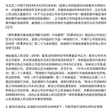
在北京二中院于2024年4月25日发布的《损害公司利益责任纠纷案件办理指引
中，对该案由管辖的常见争议进行列举，并最终依据2019年8月5日，北京市高
人民法院立案庭作出《关于与企业或公司有关的纠纷中按一般侵权案件确定地域
辖的案件如何确定管辖法院的通知》，认为损害公司利益责任纠纷应按照一般侵
案件确定地域管辖，被侵权人公司的住所地作为侵权结果发生地可以作为管辖地
[注7]。
《新民事案件案由规定理解与适用》中也载明“《民事诉讼法》规定的公司诉讼类
型为公司组织诉讼，损害公司利益的行为是一种侵权行为，不属于公司组织诉讼
应按照《民事诉讼法》第二十九条的规定，由侵权行为地或者被告住所地人民法
管辖”[注8]。
例如最高人民法院（2018）最高法民辖终42号民事裁定书认为：航空公司作为
业公司股东，其在情况紧急且无其它救济途径的情况下，有权提起股东代表诉讼
本案争议焦点为福某公司是否存在转移林业公司4.5亿元资金，给林业公司造成
失的侵权行为。原审法院认定为侵权纠纷，并无不当。《中华人民共和国民事诉
法》第二十八条规定：“因侵权行为提起的诉讼，由侵权行为地或者被告住所地人
民法院管辖。”本院《关于适用的解释》第二十四条规定：“民事诉讼法第二十八
规定的侵权行为地，包括侵权行为实施地、侵权结果发生地。”林业公司诉称的福
某公司转移林业公司4.5亿资金，林业公司因此遭受损失，诉称的侵权结果发生
即林业公司住所地，林业公司住所地位于山东省烟台开发区，本案诉讼标的额为
456663014元，达到山东省高级人民法院受理一审民商事案件的级别管辖标准
山东省高级人民法院对本案有管辖权。
2. 股东代表诉讼,在侵权与合同竞合的情形下，可能导致不适用合同约定管辖